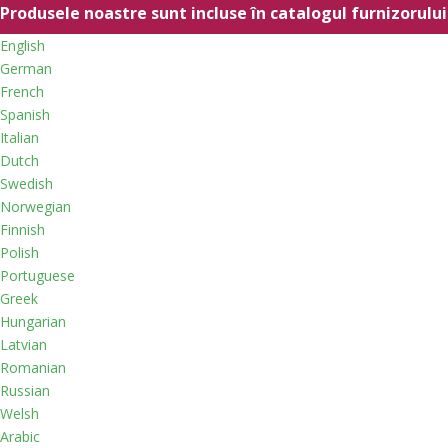
Produsele noastre sunt incluse în catalogul furnizorulu
English
German
French
Spanish
Italian
Dutch
Swedish
Norwegian
Finnish
Polish
Portuguese
Greek
Hungarian
Latvian
Romanian
Russian
Welsh
Arabic