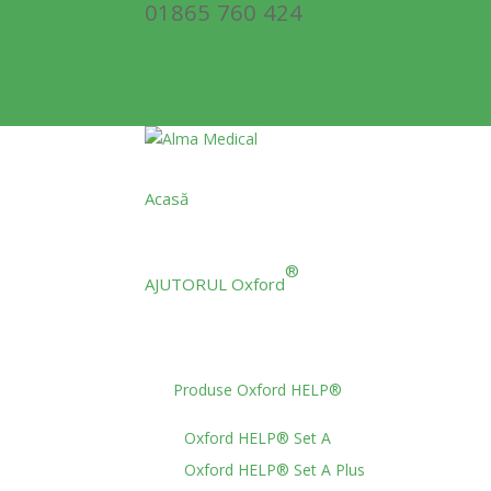
01865 760 424
info@almamedi
Facebook
Stare de nervozitate
Facebook
Stare de nervozitate
Acasă
®
AJUTORUL Oxford
Produse Oxford HELP®
Oxford HELP® Set A
Oxford HELP® Set A Plus