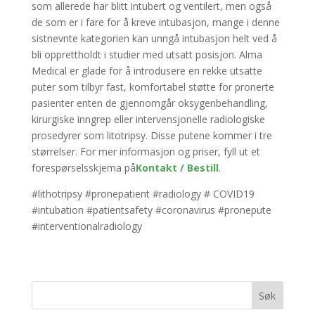
som allerede har blitt intubert og ventilert, men også
de som er i fare for å kreve intubasjon, mange i denne
sistnevnte kategorien kan unngå intubasjon helt ved å
bli opprettholdt i studier med utsatt posisjon. Alma
Medical er glade for å introdusere en rekke utsatte
puter som tilbyr fast, komfortabel støtte for pronerte
pasienter enten de gjennomgår oksygenbehandling,
kirurgiske inngrep eller intervensjonelle radiologiske
prosedyrer som litotripsy. Disse putene kommer i tre
størrelser. For mer informasjon og priser, fyll ut et
forespørselsskjema på
Kontakt / Bestill
.
#lithotripsy #pronepatient #radiology # COVID19
#intubation #patientsafety #coronavirus #pronepute
#interventionalradiology