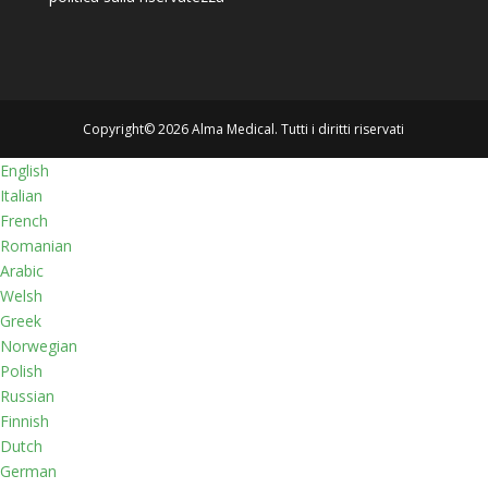
Copyright© 2026 Alma Medical. Tutti i diritti riservati
English
Italian
French
Romanian
Arabic
Welsh
Greek
Norwegian
Polish
Russian
Finnish
Dutch
German