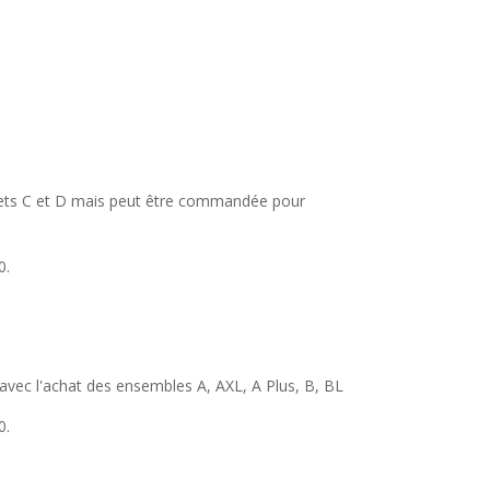
s Sets C et D mais peut être commandée pour
0.
 avec l'achat des ensembles A, AXL, A Plus, B, BL
0.