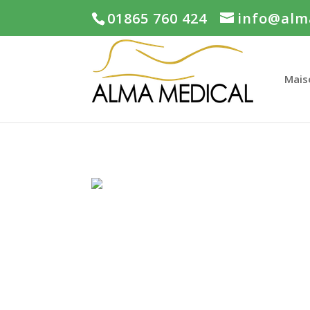
01865 760 424
info@alm
Mais