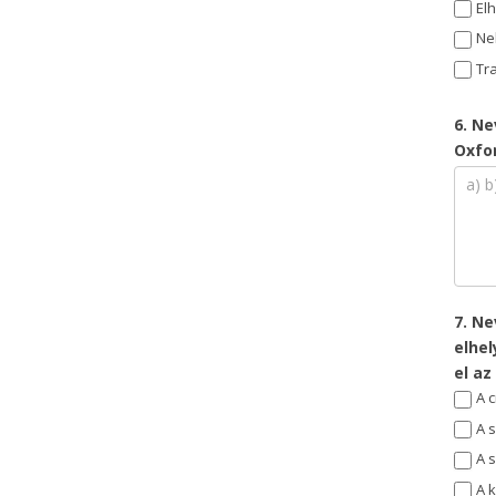
El
Ne
Tr
6. Ne
Oxfo
7. N
elhe
el a
A 
A 
A 
A 