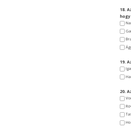
18. A
hogy
Na
Ga
Bra
Ág
19. 
Ig
Ha
20. A
Vo
Rö
Tas
Ho