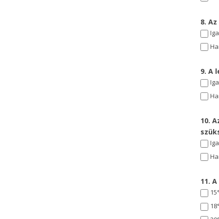
8. Az
Ig
Ha
9. A 
Ig
Ha
10. 
szük
Ig
Ha
11. 
15
18