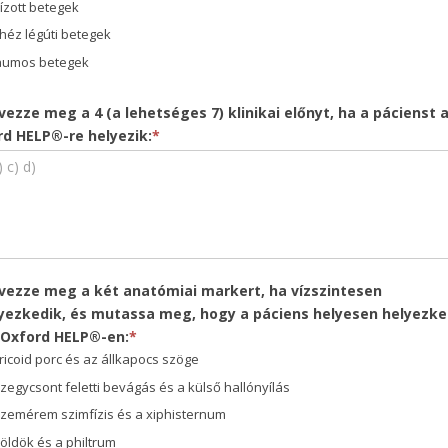
hízott betegek
héz légúti betegek
aumos betegek
vezze meg a 4 (a lehetséges 7) klinikai előnyt, ha a pácienst 
rd HELP®-re helyezik:
*
evezze meg a két anatómiai markert, ha vízszintesen
lyezkedik, és mutassa meg, hogy a páciens helyesen helyezke
z Oxford HELP®-en:
*
cricoid porc és az állkapocs szöge
szegycsont feletti bevágás és a külső hallónyílás
szemérem szimfízis és a xiphisternum
köldök és a philtrum