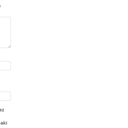
®
az
 aki