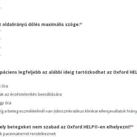
°
°
z oldalirányú dőlés maximális szöge:
*
°
°
°
°
 páciens legfeljebb az alábbi ideig tartózkodhat az Oxford HE
t óra
ak az érzéstelenítés beindítására
gy óra
íg a beteg eszméleténél van (idioszinkratikus klinikai ellenjavallatok hián
Mely betegeket nem szabad az Oxford HELP®-en elhelyezni?
*
ik pacemakerrel rendelkeznek