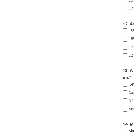
20
22
12. A
15
18
20
22
13. A
en:
*
Ké
Cs
Né
Am
14. 
Ak