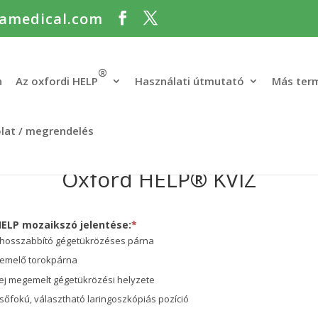
amedical.com
®
n
Az oxfordi HELP
Használati útmutató
Más ter
lat / megrendelés
Oxford HELP® KVÍZ
d
HELP mozaikszó jelentése:
*
®
jhosszabbító gégetükrözéses párna
jemelő torokpárna
fej megemelt gégetükrözési helyzete
lsőfokú, választható laringoszkópiás pozíció