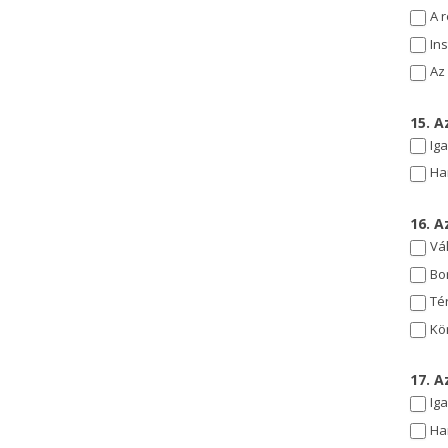
A 
In
Az
15. A
Ig
Ha
16. A
Vál
Bo
Té
Kö
17. 
Ig
Ha