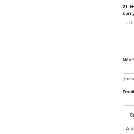
21. 
körn
Név:
(A nev
Email
G
A k