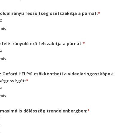
 oldalirányú feszültség szétszakítja a párnát:
*
az
mis
lefelé irányuló erő felszakítja a párnát:
*
az
mis
Az Oxford HELP® csökkentheti a videolaringoszkópok
ségességét:
*
az
mis
A maximális dőlésszög trendelenbergben:
*
°
°