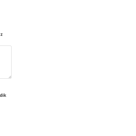
az
dik