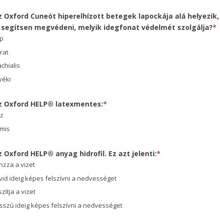
z Oxford Cuneót hiperelhízott betegek lapockája alá helyezik,
 segítsen megvédeni, melyik idegfonat védelmét szolgálja?
*
p
rat
chialis
yéki
Az Oxford HELP® latexmentes:
*
az
mis
z Oxford HELP® anyag hidrofil. Ez azt jelenti:
*
nzza a vizet
vid ideig képes felszívni a nedvességet
zítja a vizet
sszú ideig képes felszívni a nedvességet