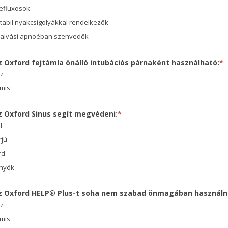
refluxosok
stabil nyakcsigolyákkal rendelkezők
 alvási apnoéban szenvedők
z Oxford fejtámla önálló intubációs párnaként használható:
*
az
mis
z Oxford Sinus segít megvédeni:
*
l
rjú
rd
nyök
Az Oxford HELP® Plus-t soha nem szabad önmagában használni
az
mis