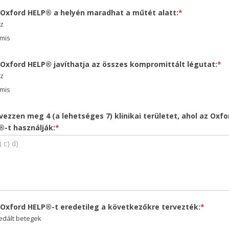
z Oxford HELP® a helyén maradhat a műtét alatt:
*
az
mis
 Oxford HELP® javíthatja az összes kompromittált légutat:
*
az
mis
vezzen meg 4 (a lehetséges 7) klinikai területet, ahol az Oxfo
®-t használják:
*
 Oxford HELP®-t eredetileg a következőkre tervezték:
*
edált betegek