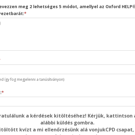
Nevezzen meg 2 lehetséges 5 módot, amellyel az Oxford HELP
yezetbarát:
*
*
ed így fog megjelenni a tanúsítványon)
:
*
ratulálunk a kérdések kitöltéséhez! Kérjük, kattintson 
alábbi küldés gombra.
itöltött kvízt a mi ellenőrzésünk alá vonjuk
CPD csapat,