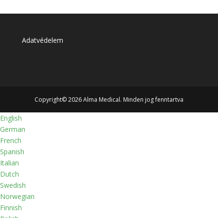
Adatvédelem
Copyright© 2026 Alma Medical. Minden jog fenntartva
English
German
French
Spanish
Italian
Dutch
Swedish
Norwegian
Finnish