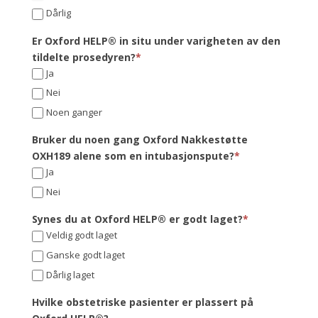
Dårlig
Er Oxford HELP® in situ under varigheten av den
tildelte prosedyren?
*
Ja
Nei
Noen ganger
Bruker du noen gang Oxford Nakkestøtte
OXH189 alene som en intubasjonspute?
*
Ja
Nei
Synes du at Oxford HELP® er godt laget?
*
Veldig godt laget
Ganske godt laget
Dårlig laget
Hvilke obstetriske pasienter er plassert på