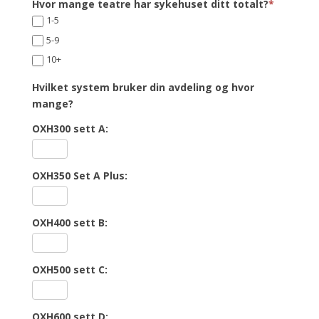
Hvor mange teatre har sykehuset ditt totalt?
*
1-5
5-9
10+
Hvilket system bruker din avdeling og hvor
mange?
OXH300 sett A:
OXH350 Set A Plus:
OXH400 sett B:
OXH500 sett C:
OXH600 sett D: