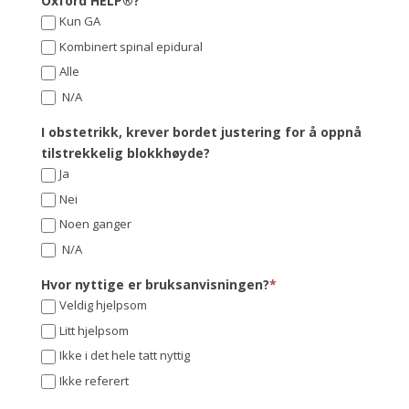
Oxford HELP®?
Kun GA
Kombinert spinal epidural
Alle
N/A
I obstetrikk, krever bordet justering for å oppnå
tilstrekkelig blokkhøyde?
Ja
Nei
Noen ganger
N/A
Hvor nyttige er bruksanvisningen?
*
Veldig hjelpsom
Litt hjelpsom
Ikke i det hele tatt nyttig
Ikke referert