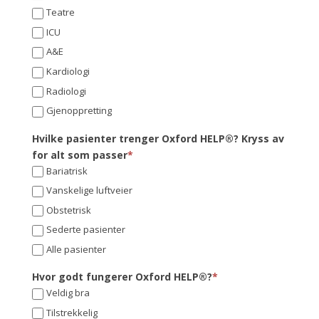
Teatre
ICU
A&E
Kardiologi
Radiologi
Gjenoppretting
Hvilke pasienter trenger Oxford HELP®? Kryss av
for alt som passer
*
Bariatrisk
Vanskelige luftveier
Obstetrisk
Sederte pasienter
Alle pasienter
Hvor godt fungerer Oxford HELP®?
*
Veldig bra
Tilstrekkelig