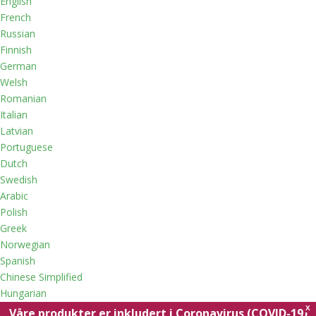
English
French
Russian
Finnish
German
Welsh
Romanian
Italian
Latvian
Portuguese
Dutch
Swedish
Arabic
Polish
Greek
Norwegian
Spanish
Chinese Simplified
Hungarian
X
Våre produkter er inkludert i Coronavirus (COVID-19)