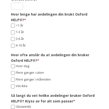
Hvor lenge har avdelingen din brukt Oxford
HELP®?
*
<1 år
1-3 år
3-6 år
6-10 år
Hvor ofte anslår du at avdelingen din bruker
Oxford HELP®?
*
Hver dag
Flere ganger i uken
Flere ganger i måneden
Vet ikke
Så langt du vet hvilke avdelinger bruker Oxford
HELP®? Kryss av for alt som passer
*
Obstetrikk