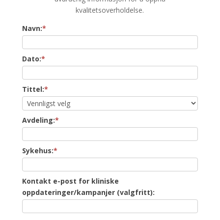
kvalitetsoverholdelse.
Tilbakemeldings-
Navn:
*
skjema
Dato:
*
Tittel:
*
Avdeling:
*
Sykehus:
*
Kontakt e-post for kliniske
oppdateringer/kampanjer (valgfritt):