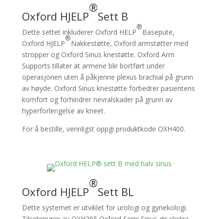
®
Oxford HJELP
Sett B
®
Dette settet inkluderer Oxford HELP
Basepute,
®
Oxford HJELP
Nakkestøtte, Oxford armstøtter med
stropper og Oxford Sinus knestøtte. Oxford Arm
Supports tillater at armene blir bortført under
operasjonen uten å påkjenne plexus brachial på grunn
av høyde. Oxford Sinus knestøtte forbedrer pasientens
komfort og forhindrer nevralskader på grunn av
hyperforlengelse av kneet.
For å bestille, vennligst oppgi produktkode OXH400.
®
Oxford HJELP
Sett BL
Dette systemet er utviklet for urologi og gynekologi.
Tilsetningen av OXH295 Oxford Semi Sinus gir ekstra