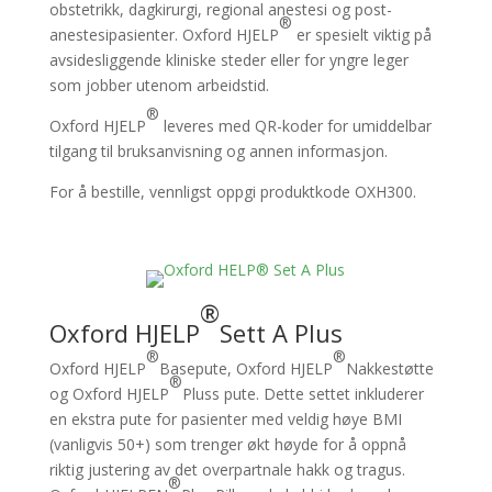
obstetrikk, dagkirurgi, regional anestesi og post-
®
anestesipasienter. Oxford HJELP
er spesielt viktig på
avsidesliggende kliniske steder eller for yngre leger
som jobber utenom arbeidstid.
®
Oxford HJELP
leveres med QR-koder for umiddelbar
tilgang til bruksanvisning og annen informasjon.
For å bestille, vennligst oppgi produktkode OXH300.
®
Oxford HJELP
Sett A Plus
®
®
Oxford HJELP
Basepute, Oxford HJELP
Nakkestøtte
®
og Oxford HJELP
Pluss pute. Dette settet inkluderer
en ekstra pute for pasienter med veldig høye BMI
(vanligvis 50+) som trenger økt høyde for å oppnå
riktig justering av det overpartnale hakk og tragus.
®