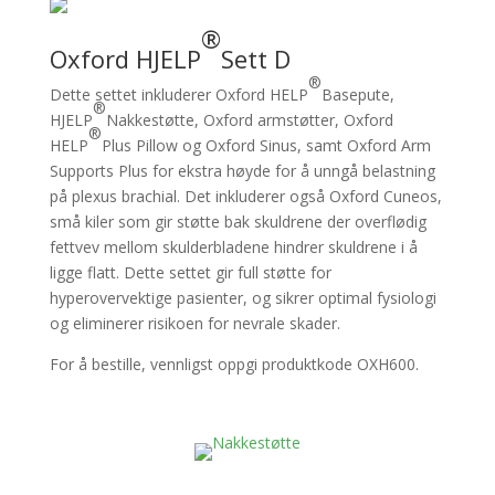
®
Oxford HJELP
Sett D
®
Dette settet inkluderer Oxford HELP
Basepute,
®
HJELP
Nakkestøtte, Oxford armstøtter, Oxford
®
HELP
Plus Pillow og Oxford Sinus, samt Oxford Arm
Supports Plus for ekstra høyde for å unngå belastning
på plexus brachial. Det inkluderer også Oxford Cuneos,
små kiler som gir støtte bak skuldrene der overflødig
fettvev mellom skulderbladene hindrer skuldrene i å
ligge flatt. Dette settet gir full støtte for
hyperovervektige pasienter, og sikrer optimal fysiologi
og eliminerer risikoen for nevrale skader.
For å bestille, vennligst oppgi produktkode OXH600.