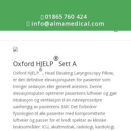
01865 760 424
info@almamedical.com
®
Oxford HJELP
Sett A
®
Oxford HJELP
, Head Elevating Laryngoscopy Pillow,
er den definitive elevasjonsputen for pasienter som
trenger sedasjon eller generell anestesi. Denne
elevasjonsputen optimerer pasientens luftveier og gjør
intubasjon og ventilasjon til en rutineprosedyre
uavhengig av pasientens BMI. Det forbedrer
fysiologien til alle pasienter med kompromitterte
luftveier og passer for et bredt spekter av kliniske
bruksområder: ICU, akuttmottak, radiologi, kardiologi,