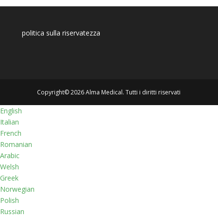
politica sulla riservatezza
Copyright© 2026 Alma Medical. Tutti i diritti riservati
English
Italian
French
Romanian
Arabic
Welsh
Greek
Norwegian
Polish
Russian